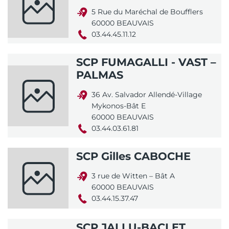
5 Rue du Maréchal de Boufflers
60000 BEAUVAIS
03.44.45.11.12
SCP FUMAGALLI - VAST –
PALMAS
36 Av. Salvador Allendé-Village
Mykonos-Bât E
60000 BEAUVAIS
03.44.03.61.81
SCP Gilles CABOCHE
3 rue de Witten – Bât A
60000 BEAUVAIS
03.44.15.37.47
SCP JALLU-BACLET