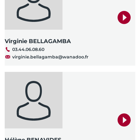
Virginie BELLAGAMBA
03.44.06.08.60
virginie.bellagamba@wanadoo.fr
Hélène BENAVIDES