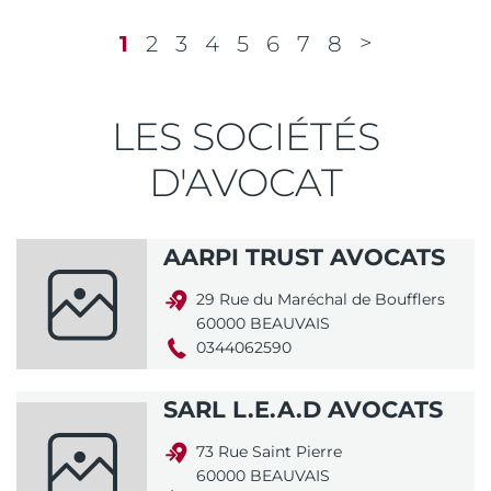
1
2
3
4
5
6
7
8
LES SOCIÉTÉS
D'AVOCAT
AARPI TRUST AVOCATS
29 Rue du Maréchal de Boufflers
60000 BEAUVAIS
0344062590
SARL L.E.A.D AVOCATS
73 Rue Saint Pierre
60000 BEAUVAIS