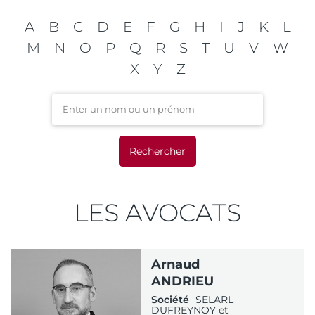
A
B
C
D
E
F
G
H
I
J
K
L
M
N
O
P
Q
R
S
T
U
V
W
X
Y
Z
Enter un nom ou un préno
LES AVOCATS
Arnaud
ANDRIEU
Société
SELARL
DUFREYNOY et