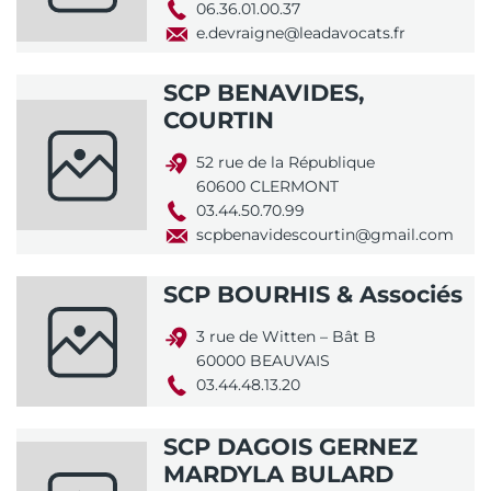
06.36.01.00.37
e.devraigne@leadavocats.fr
SCP BENAVIDES,
COURTIN
52 rue de la République
60600 CLERMONT
03.44.50.70.99
scpbenavidescourtin@gmail.com
SCP BOURHIS & Associés
3 rue de Witten – Bât B
60000 BEAUVAIS
03.44.48.13.20
SCP DAGOIS GERNEZ
MARDYLA BULARD