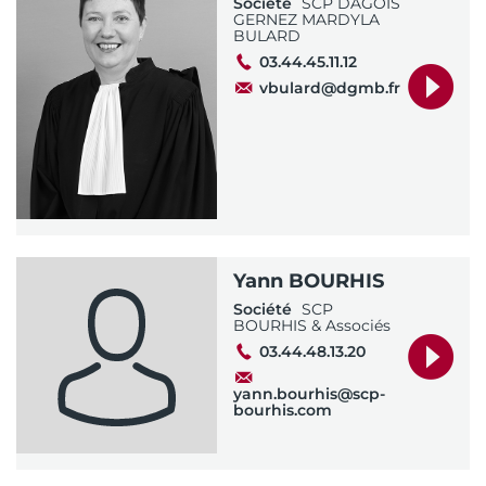
Société
SCP DAGOIS
GERNEZ MARDYLA
BULARD
03.44.45.11.12
vbulard@dgmb.fr
Yann BOURHIS
Société
SCP
BOURHIS & Associés
03.44.48.13.20
yann.bourhis@scp-
bourhis.com