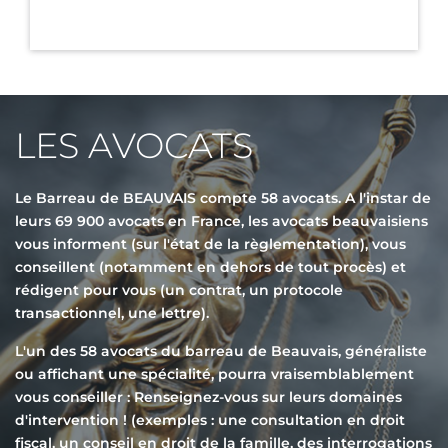
LES AVOCATS
Le Barreau de BEAUVAIS compte 58 avocats. A l'instar de
leurs 69 900 avocats en France, les avocats beauvaisiens
vous informent (sur l'état de la règlementation), vous
conseillent (notamment en dehors de tout procès) et
rédigent pour vous (un contrat, un protocole
transactionnel, une lettre).
L'un des 58 avocats du barreau de Beauvais, généraliste
ou affichant une spécialité, pourra vraisemblablement
vous conseiller : Renseignez-vous sur leurs domaines
d'intervention ! (exemples : une consultation en droit
fiscal, un conseil en droit de la famille, des interrogations