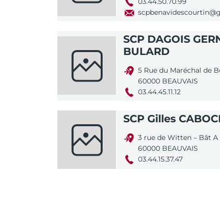
03.44.50.70.99
scpbenavidescourtin@
SCP DAGOIS GER
BULARD
5 Rue du Maréchal de B
60000 BEAUVAIS
03.44.45.11.12
SCP Gilles CABO
3 rue de Witten – Bât A
60000 BEAUVAIS
03.44.15.37.47