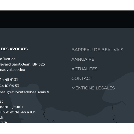
 DES AVOCATS
BARREAU DE BEAUVAIS
de Justice
ANNUAIRE
levard Saint-Jean, BP 325
ACTUALITÉS
eauvais cedex
CONTACT
44 45 61 21
44 10 04 53
MENTIONS LÉGALES
reau@avocatsdebeauvais.fr
 :
mardi - jeudi :
11h30 et de 14h à 16h
i :
à 16h
i :
 11h30