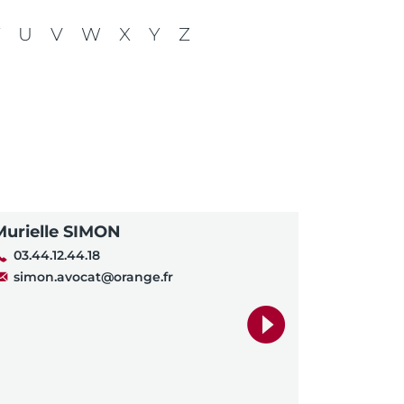
U
V
W
X
Y
Z
Murielle SIMON
03.44.12.44.18
simon.avocat@orange.fr