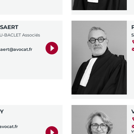
SSAERT
U-BACLET Associés
S
aert@avocat.fr
OY
vocat.fr
v