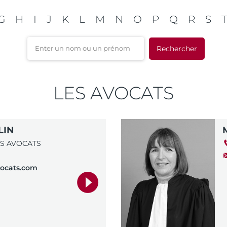
G
H
I
J
K
L
M
N
O
P
Q
R
S
T
un nom ou un prénom
LES AVOCATS
LIN
S AVOCATS
ocats.com