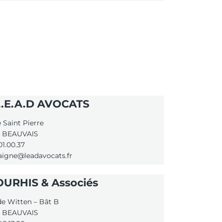
L.E.A.D AVOCATS
 Saint Pierre
 BEAUVAIS
01.00.37
aigne@leadavocats.fr
URHIS & Associés
de Witten – Bât B
 BEAUVAIS