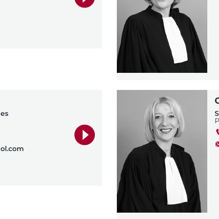
nes
S
ol.com