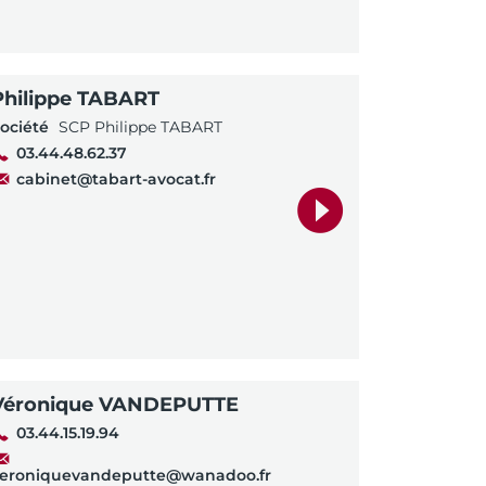
Philippe TABART
ociété
SCP Philippe TABART
03.44.48.62.37
cabinet@tabart-avocat.fr
Véronique VANDEPUTTE
03.44.15.19.94
eroniquevandeputte@wanadoo.fr