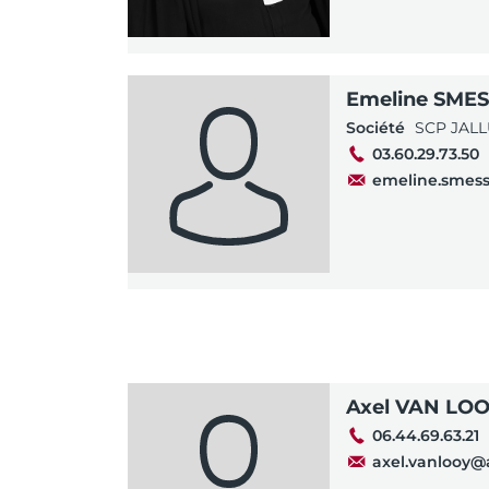
Emeline SME
Société
SCP JALL
03.60.29.73.50
emeline.smess
Axel VAN LO
06.44.69.63.21
axel.vanlooy@a