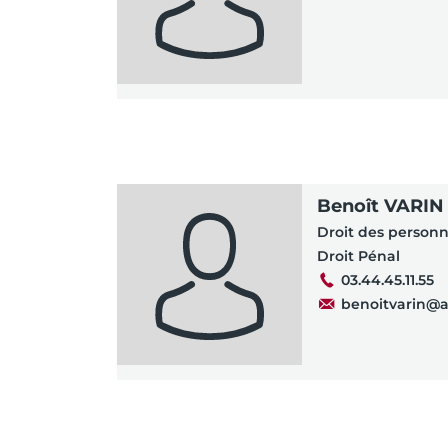
Benoît VARIN
Droit des person
Droit Pénal
03.44.45.11.55
benoitvarin@a