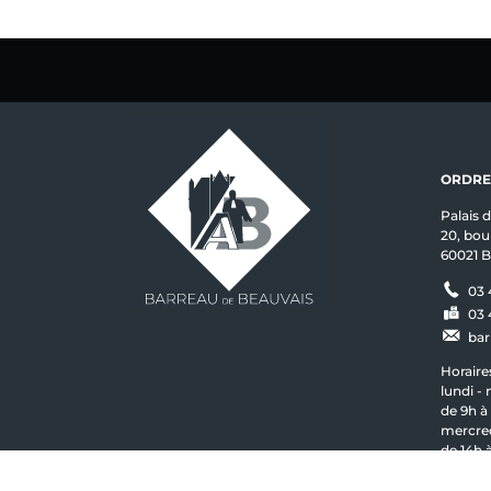
ORDRE
Palais 
20, bou
60021 B
03 
03 
bar
Horaires
lundi - 
de 9h à 
mercred
de 14h 
vendred
de 9h à