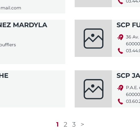
03.44.
gmail.com
NEZ MARDYLA
SCP F
36 Av.
60000
oufflers
03.44.
CHE
SCP J
P.A.E.
60000
03.60.
1
2
3