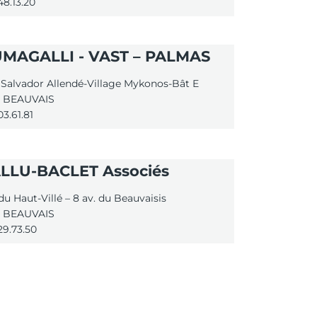
48.13.20
UMAGALLI - VAST – PALMAS
 Salvador Allendé-Village Mykonos-Bât E
 BEAUVAIS
03.61.81
ALLU-BACLET Associés
 du Haut-Villé – 8 av. du Beauvaisis
 BEAUVAIS
29.73.50