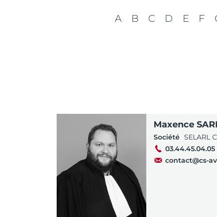
A
B
C
D
E
F
Enter 
Maxence SAR
Société
SELARL C
03.44.45.04.05
contact@cs-av