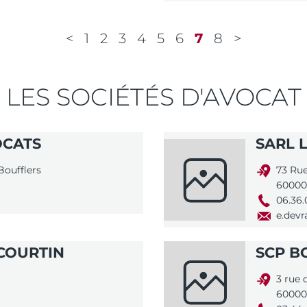
1
2
3
4
5
6
7
8
LES SOCIÉTÉS D'AVOCAT
OCATS
SARL 
Boufflers
73 Rue
60000
06.36.
e.devr
 COURTIN
SCP BO
3 rue 
60000