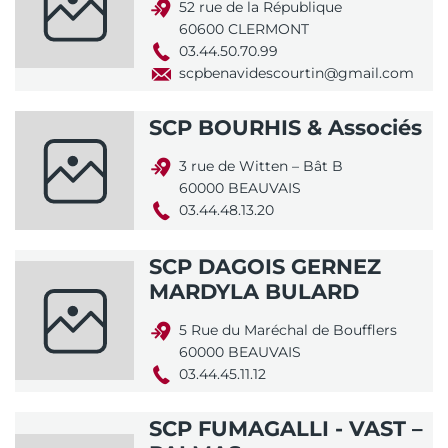
52 rue de la République
60600 CLERMONT
03.44.50.70.99
scpbenavidescourtin@gmail.com
SCP BOURHIS & Associés
3 rue de Witten – Bât B
60000 BEAUVAIS
03.44.48.13.20
SCP DAGOIS GERNEZ
MARDYLA BULARD
5 Rue du Maréchal de Boufflers
60000 BEAUVAIS
03.44.45.11.12
SCP FUMAGALLI - VAST –