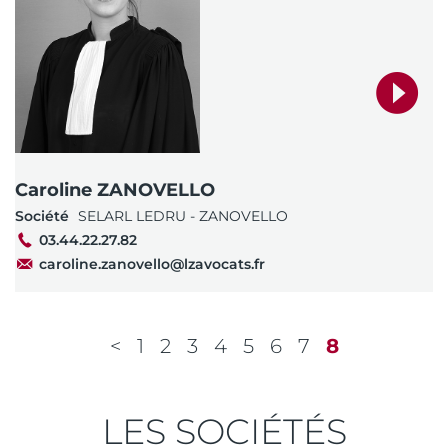
Caroline ZANOVELLO
Société
SELARL LEDRU - ZANOVELLO
03.44.22.27.82
caroline.zanovello@lzavocats.fr
1
2
3
4
5
6
7
8
LES SOCIÉTÉS