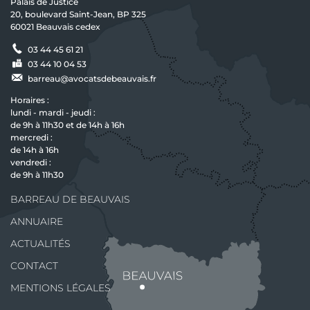
Palais de Justice
20, boulevard Saint-Jean, BP 325
60021 Beauvais cedex
03 44 45 61 21
03 44 10 04 53
barreau@avocatsdebeauvais.fr
Horaires :
lundi - mardi - jeudi :
de 9h à 11h30 et de 14h à 16h
mercredi :
de 14h à 16h
vendredi :
de 9h à 11h30
BARREAU DE BEAUVAIS
ANNUAIRE
ACTUALITÉS
CONTACT
MENTIONS LÉGALES