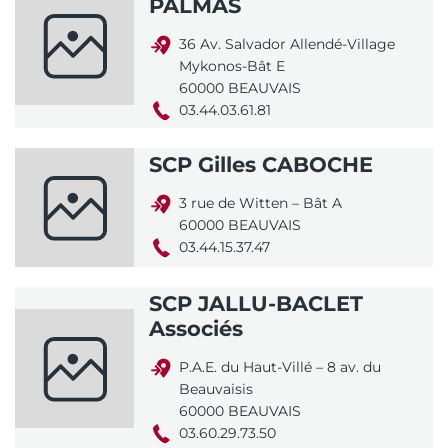
PALMAS
36 Av. Salvador Allendé-Village
Mykonos-Bât E
60000 BEAUVAIS
03.44.03.61.81
SCP Gilles CABOCHE
3 rue de Witten – Bât A
60000 BEAUVAIS
03.44.15.37.47
SCP JALLU-BACLET
Associés
P.A.E. du Haut-Villé – 8 av. du
Beauvaisis
60000 BEAUVAIS
03.60.29.73.50