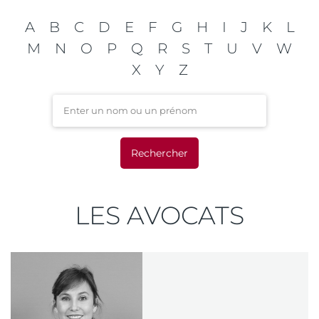
A
B
C
D
E
F
G
H
I
J
K
L
M
N
O
P
Q
R
S
T
U
V
W
X
Y
Z
Enter un nom ou un préno
LES AVOCATS