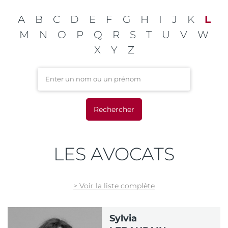
A
B
C
D
E
F
G
H
I
J
K
L
M
N
O
P
Q
R
S
T
U
V
W
X
Y
Z
Enter un nom ou un préno
LES AVOCATS
> Voir la liste complète
Sylvia